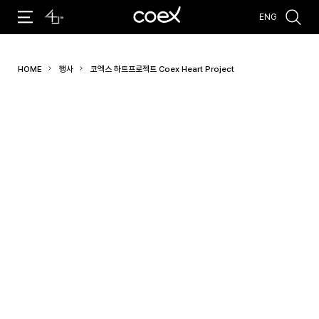
ENG
추천검색어
HOME
행사
코엑스 하트프로젝트 Coex Heart Project
#코엑스 전시
#행사
#주차안내
#편의시설
#오시는 길
#컨퍼런스