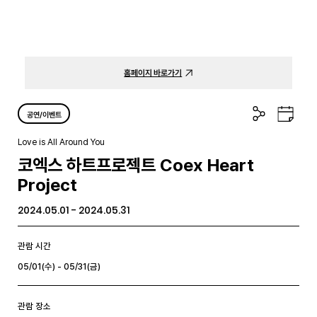
홈페이지 바로가기
공
구
공연/이벤트
유
글
하
캘
Love is All Around You
기
린
코엑스 하트프로젝트 Coex Heart
더
Project
2024.05.01 - 2024.05.31
관람 시간
05/01(수) - 05/31(금)
관람 장소