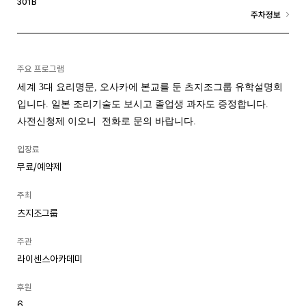
301B
주차정보
주요 프로그램
세계 3대 요리명문, 오사카에 본교를 둔 츠지조그룹 유학설명회
입니다. 일본 조리기술도 보시고 졸업생 과자도 증정합니다.
사전신청제 이오니 전화로 문의 바랍니다.
입장료
무료/예약제
주최
츠지조그룹
주관
라이센스아카데미
후원
6