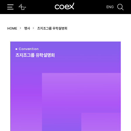
ENG
추천검색어
HOME
행사
츠지조그룹 유학설명회
#코엑스 전시
#행사
#주차안내
#편의시설
#오시는 길
#컨퍼런스
Convention
츠지조그룹 유학설명회