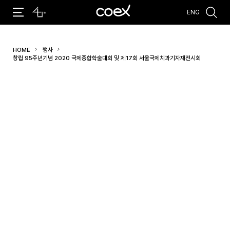
ENG
추천검색어
HOME
행사
#코엑스 전시
#행사
#주차안내
#편의시설
#오시는 길
창립 95주년기념 2020 국제종합학술대회 및 제17회 서울국제치과기자재전시회
#컨퍼런스