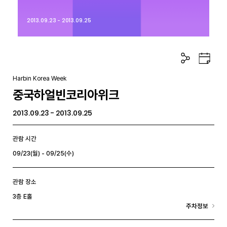
2013.09.23 - 2013.09.25
공
구
유
글
하
캘
Harbin Korea Week
기
린
중국하얼빈코리아위크
더
2013.09.23 - 2013.09.25
관람 시간
09/23(월) - 09/25(수)
관람 장소
3층 E홀
주차정보