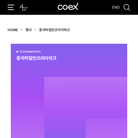
ENG
추천검색어
HOME
행사
중국하얼빈코리아위크
#코엑스 전시
#행사
#주차안내
#편의시설
#오시는 길
#컨퍼런스
Convention
중국하얼빈코리아위크