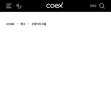
ENG
추천검색어
HOME
행사
조형아트서울
#코엑스 전시
#행사
#주차안내
#편의시설
#오시는 길
#컨퍼런스