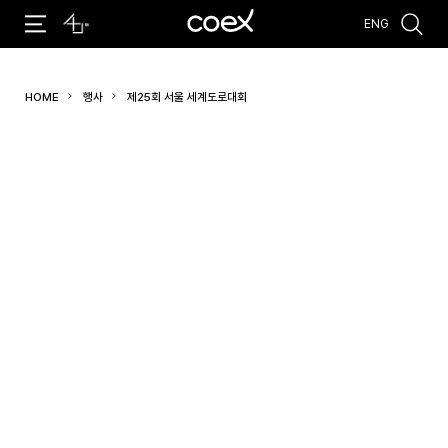
ENG
추천검색어
HOME
행사
제25회 서울 세계도로대회
#코엑스 전시
#행사
#주차안내
#편의시설
#오시는 길
#컨퍼런스