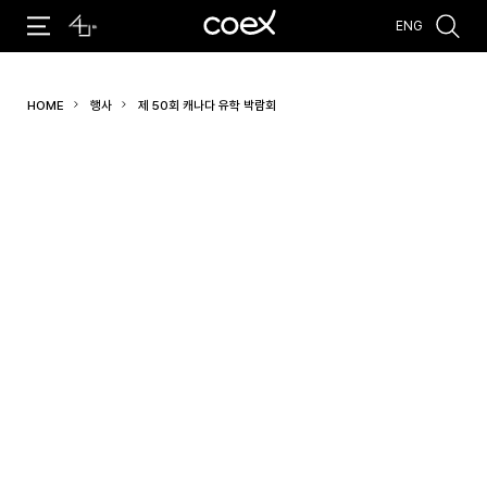
ENG
추천검색어
HOME
행사
제 50회 캐나다 유학 박람회
#코엑스 전시
#행사
#주차안내
#편의시설
#오시는 길
#컨퍼런스