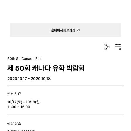
홈페이지 바로가기
공
구
유
글
하
캘
50th SJ Canada Fair
기
린
제 50회 캐나다 유학 박람회
더
2020.10.17 - 2020.10.18
관람 시간
10/17(토) - 10/18(일)
11:00 ~ 16:00
관람 장소