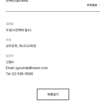
컨퍼런스룸318A호
주차정보
입장료
무료(사전예약 필수)
주최
성주유학, 캐나다교육청
담당자
신철수
Email: sjyouhak@naver.com
Tel: 02-538-9566
목록보기