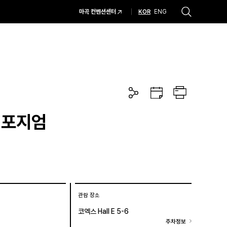
KOR
마곡 컨벤션센터
ENG
추천검색어
#코엑스 전시
#행사
#주차안내
#편의시설
#오시는 길
#컨퍼런스
공
구
프
유
글
린
하
캘
트
기
린
심포지엄
더
관람 장소
코엑스 Hall E 5-6
주차정보