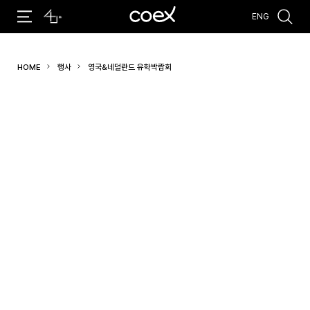
ENG
추천검색어
HOME
행사
영국&네덜란드 유학박람회
#코엑스 전시
#행사
#주차안내
#편의시설
#오시는 길
#컨퍼런스