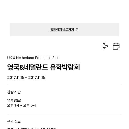
홈페이지 바로가기
공
구
유
글
하
캘
UK & Netherland Education Fair
기
린
영국&네덜란드 유학박람회
더
2017.11.18 - 2017.11.18
관람 시간
11/18(토)
오후 1시 ~ 오후 5시
관람 장소