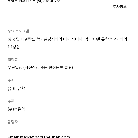
코엑스 컨퍼런스룸 (남) 3층 307호
주차정보
주요 프로그램
영국 및 네덜란드 학교담당자와의 미니 세미나, 각 분야별 유학전문가와의
1:1상담
입장료
무료입장 (사전신청 또는 현장등록 필요)
주최
(주)더유학
주관
(주)더유학
담당자
Email: marketing@theuhak.com