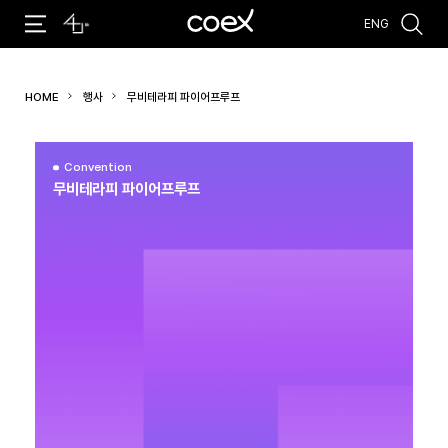
ENG
추천검색어
HOME
행사
무비테라피 파이어프루프
#코엑스 전시
#행사
#주차안내
#편의시설
#오시는 길
#컨퍼런스
Convention
무비테라피 파이어프루프