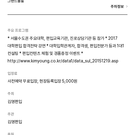
그랜드볼룸
주차정보
주요 프로그램
* 서울수도권 주요대학, 편입교육기관, 진로상담기관 등 참가 * 2017
대학편입 합격전략 강연 * 대학입학관계자, 합격생, 편입전문가 등과 1대1
컨설팅 * 편입컨텐츠 체험 및 경품증정 이벤트 *
http://www.kimyoung.co.kr/data1/data_sul_20151219.asp
입장료
사전예약 무료입장, 현장등록입장 5,000원
주최
김영편입
주관
김영편입
후원