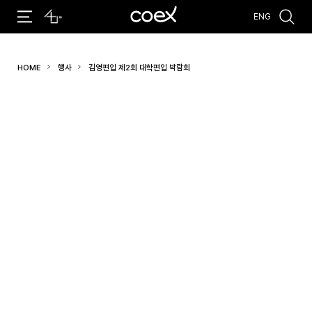
ENG
추천검색어
HOME
행사
김영편입 제2회 대학편입 박람회
#코엑스 전시
#행사
#주차안내
#편의시설
#오시는 길
#컨퍼런스