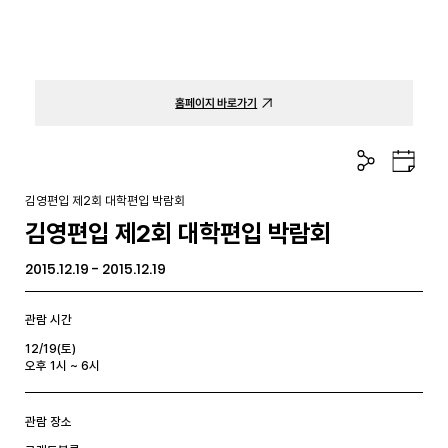
홈페이지 바로가기
공
구
유
글
하
캘
김영편입 제2회 대학편입 박람회
기
린
김영편입 제2회 대학편입 박람회
더
2015.12.19 - 2015.12.19
관람 시간
12/19(토)
오후 1시 ~ 6시
관람 장소