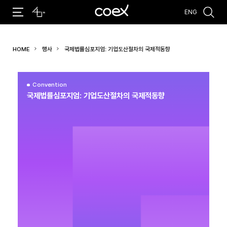
ENG
추천검색어
HOME
행사
국제법률심포지엄: 기업도산절차의 국제적동향
#코엑스 전시
#행사
#주차안내
#편의시설
#오시는 길
#컨퍼런스
Convention
국제법률심포지엄: 기업도산절차의 국제적동향