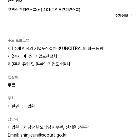
관람 장소
코엑스 컨퍼런스룸(남) 401(그랜드컨퍼런스룸)
주차정보
주요 프로그램
제1주제 한국의 기업도산절차 및 UNCITRAL의 최근 동향
제2주제 미국의 기업도산절차
제3주제 유럽 및 일본의 기업도산절차
입장료
무료
주최
대한민국 대법원
담당자
대법원 국제담당실 오태영 사무관, 신지은 전문관
Email: shinjieun@scourt.go.kr