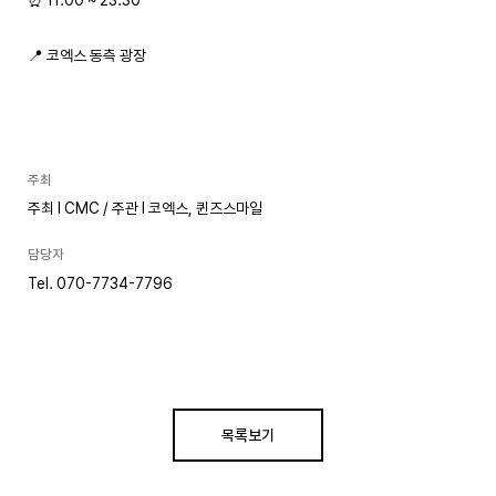
📍 코엑스 동측 광장
주최
주최 l CMC / 주관 l 코엑스, 퀸즈스마일
담당자
Tel. 070-7734-7796
목록보기