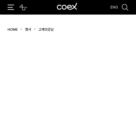
ENG
추천검색어
HOME
행사
고메잇강남
#코엑스 전시
#행사
#주차안내
#편의시설
#오시는 길
#컨퍼런스