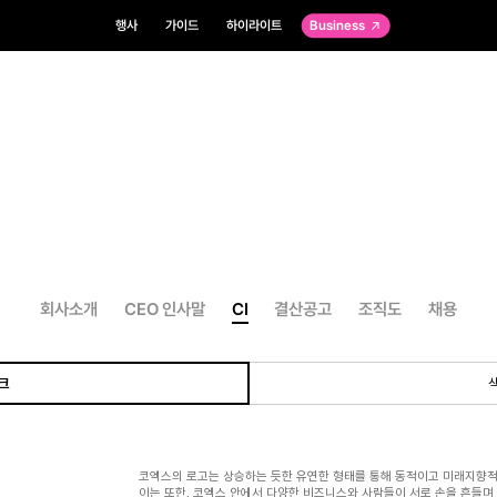
행사
가이드
하이라이트
Business
회사소개
CEO 인사말
CI
결산공고
조직도
채용
크
코엑스의 로고는 상승하는 듯한 유연한 형태를 통해 동적이고 미래지향적
이는 또한, 코엑스 안에서 다양한 비즈니스와 사람들이 서로 손을 흔들며