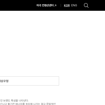
KOR
마곡 컨벤션센터
ENG
추천검색어
#코엑스 전시
#행사
#주차안내
#편의시설
#오시는 길
#컨퍼런스
색상규정
인 브랜드 특성을 나타낸다.
 신나고 활기찬 에너지를 창조해 나가는 젊고 문화적인