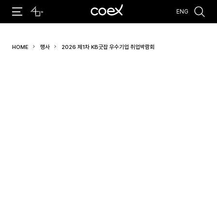
ENG
추천검색어
HOME
행사
2026 제1차 KB굿잡 우수기업 취업박람회
#코엑스 전시
#행사
#주차안내
#편의시설
#오시는 길
#컨퍼런스