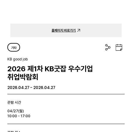
홈페이지 바로가기
공
구
기타
유
글
하
캘
KB good job
기
린
2026 제1차 KB굿잡 우수기업
더
취업박람회
2026.04.27 - 2026.04.27
관람 시간
04/27(월)
10:00 - 17:00