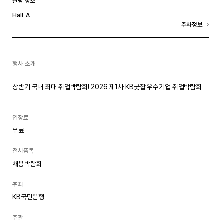
관람 장소
A
Hall
주차정보
행사 소개
상반기 국내 최대 취업박람회! 2026 제1차 KB굿잡 우수기업 취업박람회
입장료
무료
전시품목
채용박람회
주최
KB국민은행
주관