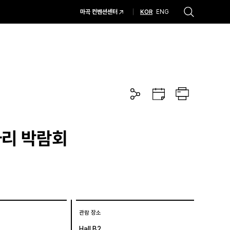
KOR
마곡 컨벤션센터
ENG
추천검색어
#코엑스 전시
#행사
#주차안내
#편의시설
#오시는 길
#컨퍼런스
공
구
프
유
글
린
하
캘
트
기
린
더
자리 박람회
관람 장소
Hall B2