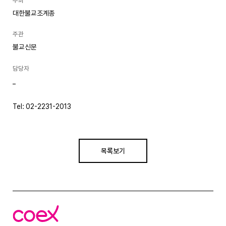
주최
대한불교조계종
주관
불교신문
담당자
_
Tel: 02-2231-2013
목록보기
코
엑