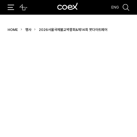
ENG
추천검색어
HOME
행사
2026서울국제불교박람회&제14회 붓다아트페어
#코엑스 전시
#행사
#주차안내
#편의시설
#오시는 길
#컨퍼런스