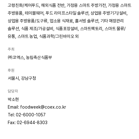
고령친화/케어푸드, 해외식품 전반, 가정용 스마트 주방가전, 가정용 스마트
주방용품, 테이블웨어, 푸드 라이프스타일 솔루션, 상업용 주방기기/설비,
상업용 주방용품/도구류, 업소용 식재료, 홀서빙 솔루션, 기타 매장관리
솔루션, 식품 제조/가공설비, 식품포장설비, 스마트팩토리, 스마트 물류/
유통, 스마트 농업, 식품과학/그린바이오 외
주최
㈜코엑스, 농림축산식품부
후원
서울시, 강남구청
담당자
박소현
Email: foodweek@coex.co.kr
Tel: 02-6000-1057
Fax: 02-6944-8303