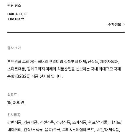
관람 장소
A
, B
, C
Hall
The Platz
주차정보
행사 소개
푸드위크 코리아는 국내외 프리미엄 식품부터 대체/신식품, 제조자동화,
스마트유통, 팜테크까지 미래의 식품산업을 선보이는 국내 최대규모 국제
종합 (B2B2C) 식품 전시회 입니다.
입장료
15,000원
전시품목
간편식품, 가공식품, 신선식품, 건강식품, 조미식품, 원료/첨가물, 디저트/
베이커리, 간식/스낵류, 음료/주류, 고메&스페셜티 푸드, 비건/대체식품,