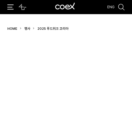
ENG
추천검색어
HOME
행사
2025 푸드위크 코리아
#코엑스 전시
#행사
#주차안내
#편의시설
#오시는 길
#컨퍼런스