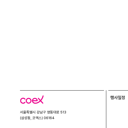
행사일정
코
엑
스
서울특별시 강남구 영동대로 513
(삼성동, 코엑스) 06164