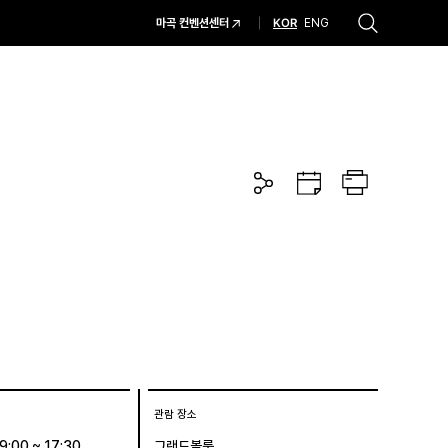
KOR
마곡 컨벤션센터
ENG
추천검색어
#코엑스 전시
#행사
#주차안내
#편의시설
#오시는 길
#컨퍼런스
공
구
프
유
글
린
하
캘
트
기
린
더
관람 장소
09:00 ~ 17:30
그랜드볼룸