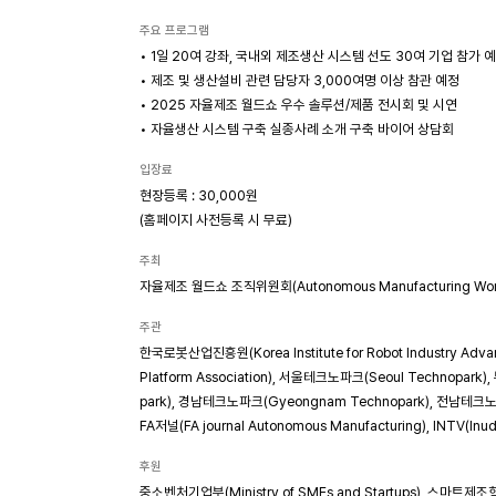
주요 프로그램
• 1일 20여 강좌, 국내외 제조생산 시스템 선도 30여 기업 참가 
• 제조 및 생산설비 관련 담당자 3,000여명 이상 참관 예정
• 2025 자율제조 월드쇼 우수 솔루션/제품 전시회 및 시연
• 자율생산 시스템 구축 실종사례 소개 구축 바이어 상담회
입장료
현장등록 : 30,000원
(홈페이지 사전등록 시 무료)
주최
자율제조 월드쇼 조직위원회(Autonomous Manufacturing World 
주관
한국로봇산업진흥원(Korea Institute for Robot Industry A
Platform Association), 서울테크노파크(Seoul Technopar
park), 경남테크노파크(Gyeongnam Technopark), 전남테크노파
FA저널(FA journal Autonomous Manufacturing), INTV(Inud
후원
중소벤처기업부(Ministry of SMEs and Startups), 스마트제조혁신