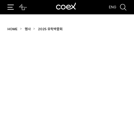
ENG
추천검색어
HOME
행사
2025 유학박람회
#코엑스 전시
#행사
#주차안내
#편의시설
#오시는 길
#컨퍼런스