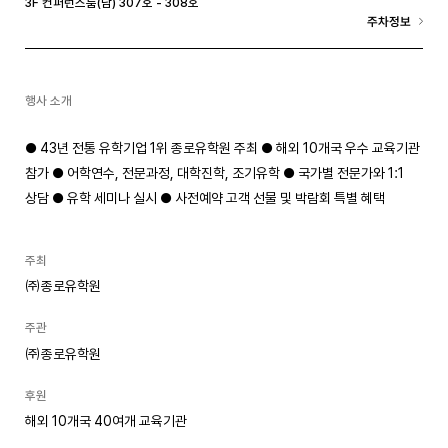
3F 컨퍼런스룸(남) 307호 - 308호
주차정보
행사 소개
● 43년 전통 유학기업 1위 종로유학원 주최 ● 해외 10개국 우수 교육기관
참가 ● 어학연수, 전문과정, 대학진학, 조기유학 ● 국가별 전문가와 1:1
상담 ● 유학 세미나 실시 ● 사전예약 고객 선물 및 박람회 특별 혜택
주최
㈜종로유학원
주관
㈜종로유학원
후원
해외 10개국 40여개 교육기관