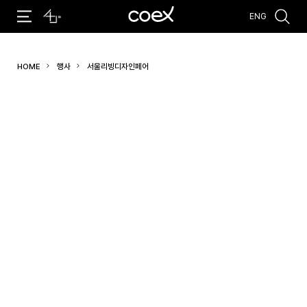
ENG
추천검색어
HOME
행사
서울리빙디자인페어
#코엑스 전시
#행사
#주차안내
#편의시설
#오시는 길
#컨퍼런스