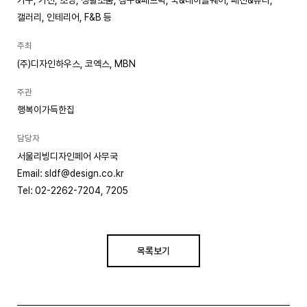
가구, 가전, 조명, 생활소품, 침구&패브릭, 쿡&테이블웨어, 패션&뷰티,
갤러리, 인테리어, F&B 등
주최
(주)디자인하우스, 코엑스, MBN
주관
행복이가득한집
담당자
서울리빙디자인페어 사무국
Email: sldf@design.co.kr
Tel: 02-2262-7204, 7205
목록보기