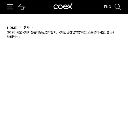
ENG
추천검색어
HOME
행사
#코엑스 전시
#행사
#주차안내
#편의시설
#오시는 길
2025 서울국제화장품미용산업박람회, 국제건강산업박람회(코스모뷰티서울, 헬스&
#컨퍼런스
뷰티위크)