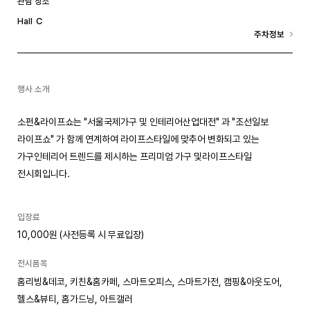
관람 장소
C
Hall
주차정보
행사 소개
소펀&라이프쇼는 "서울국제가구 및 인테리어산업대전" 과 "조선일보
라이프쇼" 가 함께 연계하여 라이프스타일에 맞추어 변화되고 있는
가구인테리어 트렌드를 제시하는 프리미엄 가구 및라이프스타일
전시회입니다.
입장료
10,000원 (사전등록 시 무료입장)
전시품목
홈리빙&데코, 키친&홈카페, 스마트오피스, 스마트가전, 캠핑&아웃도어,
헬스&뷰티, 홈가드닝, 아트갤러