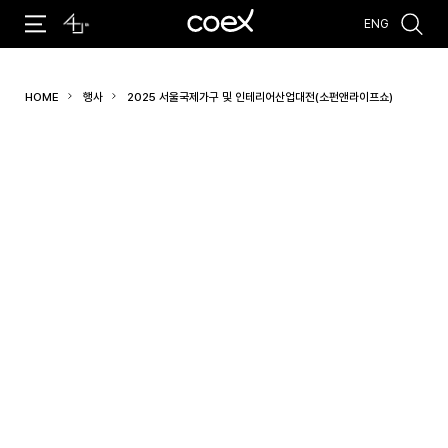
ENG
추천검색어
HOME
행사
2025 서울국제가구 및 인테리어산업대전(소펀앤라이프쇼)
#코엑스 전시
#행사
#주차안내
#편의시설
#오시는 길
#컨퍼런스