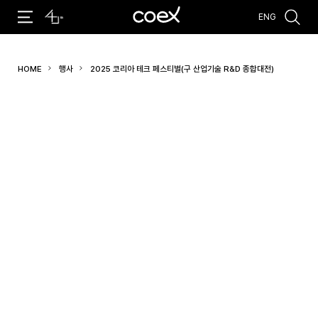
ENG
추천검색어
HOME
행사
2025 코리아 테크 페스티벌(구 산업기술 R&D 종합대전)
#코엑스 전시
#행사
#주차안내
#편의시설
#오시는 길
#컨퍼런스