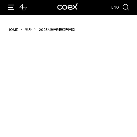
ENG
추천검색어
HOME
행사
2025서울국제불교박람회
#코엑스 전시
#행사
#주차안내
#편의시설
#오시는 길
#컨퍼런스