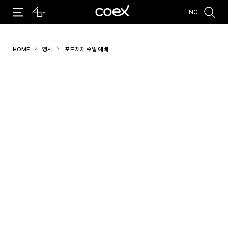
ENG
추천검색어
HOME
행사
포드처치 주일 예배
#코엑스 전시
#행사
#주차안내
#편의시설
#오시는 길
#컨퍼런스