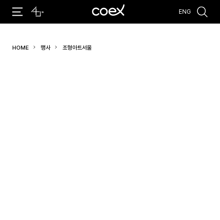
ENG
추천검색어
HOME
행사
조형아트서울
#코엑스 전시
#행사
#주차안내
#편의시설
#오시는 길
#컨퍼런스