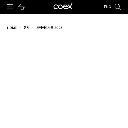
ENG
추천검색어
HOME
행사
조형아트서울 2025
#코엑스 전시
#행사
#주차안내
#편의시설
#오시는 길
#컨퍼런스