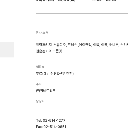
행사 소개
웨딩패키지, 스튜디오, 드레스 ,메이크업, 예물, 예복, 허니문, 스킨케
결혼준비의 모든것
입장료
무료(예비 신랑&신부 한함)
주최
㈜위네트워크
담당자
Tel: 02-514-1277
Fax: 02-514-0851