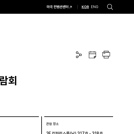
KOR
마곡 컨벤션센터
ENG
추천검색어
#코엑스 전시
#행사
#주차안내
#편의시설
#오시는 길
#컨퍼런스
공
구
프
유
글
린
하
캘
트
기
린
더
박람회
관람 장소
3F 컨퍼런스룸(남) 317호 - 318호