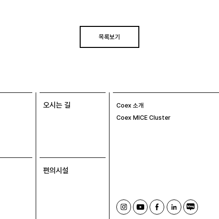
목록보기
오시는 길
Coex 소개
Coex MICE Cluster
편의시설
인
유
페
링
블
스
튜
이
크
로