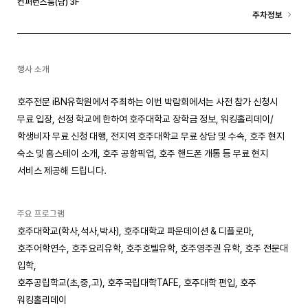
컨퍼런스룸(남) 3F
주차정보
행사 소개
호주전문 iBN유학원에서 주최하는 이번 박람회에서는 사전 참가 신청시
무료 입장, 선정 학교에 한하여 호주대학교 장학금 정보, 워킹홀리데이/
학생비자 무료 신청 대행, 전지역 호주대학교 무료 상담 및 수속, 호주 현지
숙소 및 홈스테이 소개, 호주 공항픽업, 호주 핸드폰 개통 등 무료 현지
서비스 제공해 드립니다.
주요 프로그램
호주대학교(학사,석사,박사), 호주대학교 파운데이션 & 디플로마,
호주어학연수, 호주요리유학, 호주호텔유학, 호주영주권 유학, 호주 전문대
입학,
호주공립학교(초,중,고), 호주국립대학TAFE, 호주대학 편입, 호주
워킹홀리데이