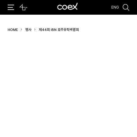
ENG
추천검색어
HOME
행사
제44회 iBN 호주유학박람회
#코엑스 전시
#행사
#주차안내
#편의시설
#오시는 길
#컨퍼런스