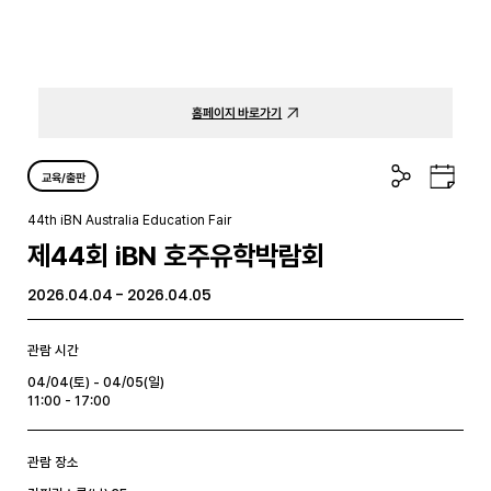
홈페이지 바로가기
공
구
교육/출판
유
글
하
캘
44th iBN Australia Education Fair
기
린
제44회 iBN 호주유학박람회
더
2026.04.04 - 2026.04.05
관람 시간
04/04(토) - 04/05(일)
11:00 - 17:00
관람 장소