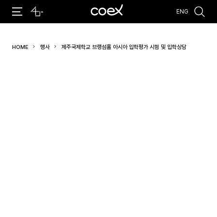
ENG
추천검색어
HOME
행사
제주국제학교 브랭섬홀 아시아 입학평가 시험 및 입학상담
#코엑스 전시
#행사
#주차안내
#편의시설
#오시는 길
#컨퍼런스