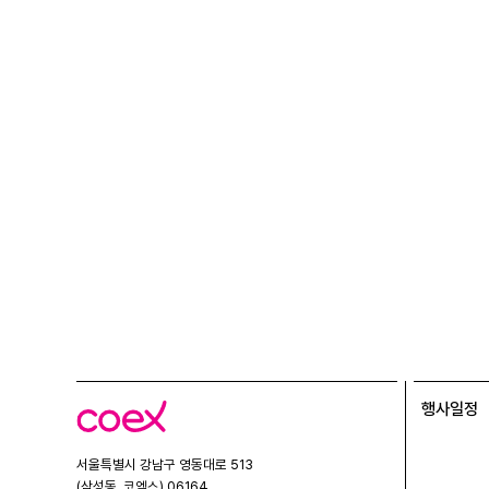
행사일정
코
엑
스
서울특별시 강남구 영동대로 513
(삼성동, 코엑스) 06164