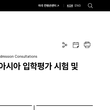
KOR
마곡 컨벤션센터
ENG
추천검색어
#코엑스 전시
#행사
#주차안내
#편의시설
#오시는 길
#컨퍼런스
공
구
프
유
글
린
하
캘
트
기
린
dmission Consultations
더
아시아 입학평가 시험 및