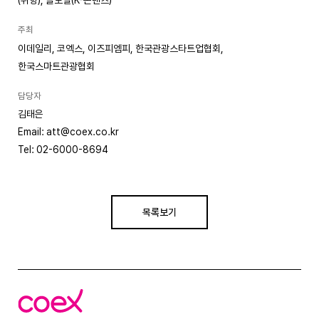
(취향), 글로벌(K-콘텐츠)
주최
이데일리, 코엑스, 이즈피엠피, 한국관광스타트업협회,
한국스마트관광협회
담당자
김태은
Email: att@coex.co.kr
Tel: 02-6000-8694
목록보기
코
엑