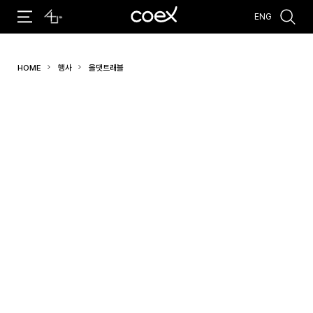
ENG
추천검색어
HOME
행사
올댓트래블
#코엑스 전시
#행사
#주차안내
#편의시설
#오시는 길
#컨퍼런스