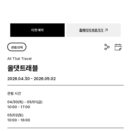
티켓 예약
홈페이지 바로가기
공
구
관광/오락
유
글
하
캘
All That Travel
기
린
올댓트래블
더
2026.04.30 - 2026.05.02
관람 시간
04/30(목) - 05/01(금)
10:00 - 17:00
05/02(토)
10:00 - 16:00