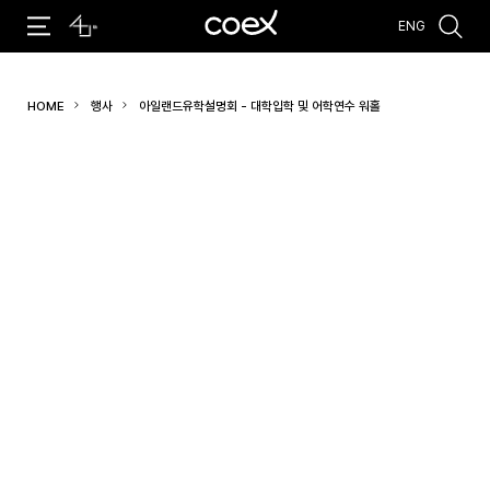
ENG
추천검색어
HOME
행사
아일랜드유학설명회 - 대학입학 및 어학연수 워홀
#코엑스 전시
#행사
#주차안내
#편의시설
#오시는 길
#컨퍼런스