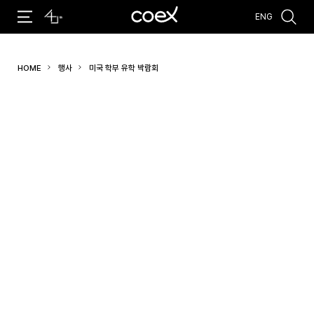
ENG
추천검색어
HOME
행사
미국 학부 유학 박람회
#코엑스 전시
#행사
#주차안내
#편의시설
#오시는 길
#컨퍼런스