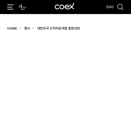
ENG
추천검색어
HOME
행사
대한민국 인적자원개발 종합대회
#코엑스 전시
#행사
#주차안내
#편의시설
#오시는 길
#컨퍼런스