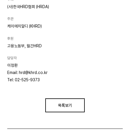
(사)한국HRD협회 (HRDA)
주관
케이에치알디 (KHRD)
후원
고용노동부, 월간HRD
담당자
이정환
Email: hrd@khrd.co.kr
Tel: 02-525-9373
목록보기