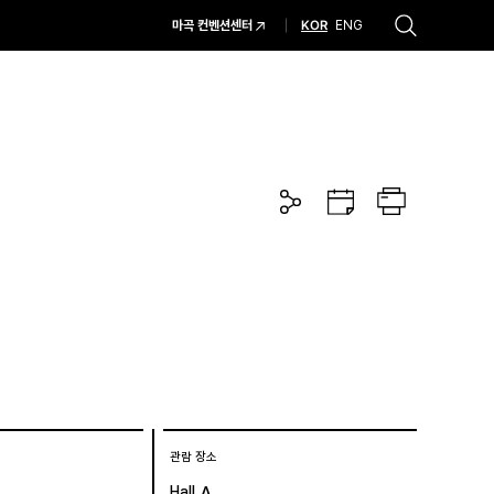
KOR
마곡 컨벤션센터
ENG
추천검색어
#코엑스 전시
#행사
#주차안내
#편의시설
#오시는 길
#컨퍼런스
공
구
프
유
글
린
하
캘
트
기
린
더
관람 장소
A
Hall