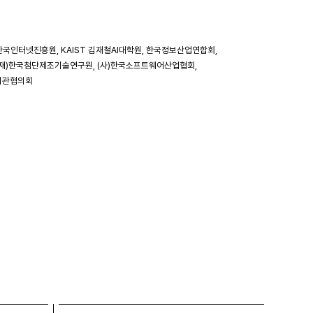
인터넷진흥원, KAIST 김재철AI대학원, 한국정보산업연합회,
재)한국첨단제조기술연구원, (사)한국소프트웨어산업협회,
기관협의회