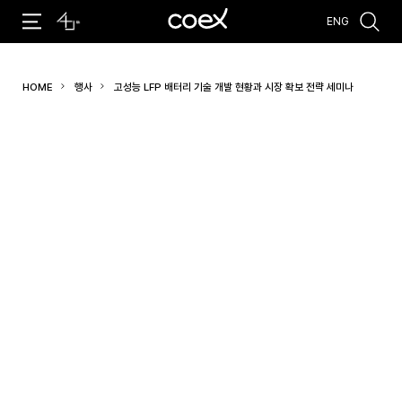
ENG
추천검색어
HOME
행사
고성능 LFP 배터리 기술 개발 현황과 시장 확보 전략 세미나
#코엑스 전시
#행사
#주차안내
#편의시설
#오시는 길
#컨퍼런스