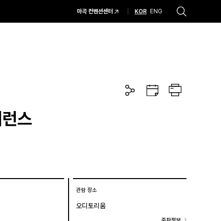
KOR
마곡 컨벤션센터
ENG
추천검색어
#코엑스 전시
#행사
#주차안내
#편의시설
#오시는 길
#컨퍼런스
공
구
프
유
글
린
하
캘
트
기
린
퍼런스
더
관람 장소
오디토리움
주차정보