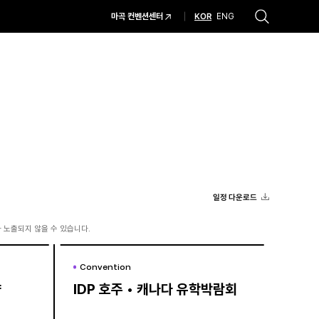
KOR
마곡 컨벤션센터
ENG
추천검색어
#코엑스 전시
#행사
#주차안내
#편의시설
#오시는 길
#컨퍼런스
일정 다운로드
 노출되지 않을 수 있습니다.
Convention
Convention
향
향
IDP 호주 • 캐나다 유학박람회
IDP 호주 • 캐나다 유학박람회