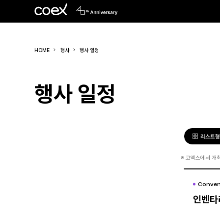
HOME
행사
행사 일정
행사 일정
리스트
※
코엑스에서 개최
Conven
Conven
인벤타
인벤타