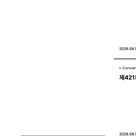
2026.06.
2026.06.
Conven
Conven
제42
제42
2026.06.1
2026.06.1