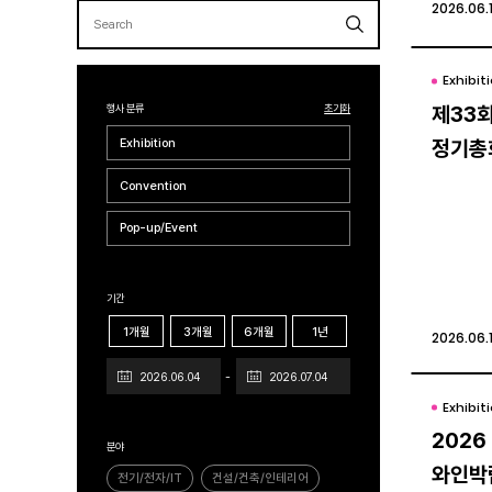
2026.06.
2026.06.
Exhibit
Exhibit
행사 분류
초기화
제33
제33
Exhibition
정기총
정기총
Convention
Pop-up/Event
기간
1개월
3개월
6개월
1년
2026.06.1
2026.06.1
Exhibit
Exhibit
202
202
분야
와인박
와인박
전기/전자/IT
건설/건축/인테리어