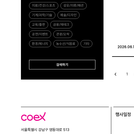
의료/건강/스포츠
섬유/의류/패션
기계/과학/기술
예술/디자인
교육/출판
금융/재테크
공연/이벤트
관광/오락
환경/에너지
농수산/식음료
기타
2026.06.
2026.06.
검색하기
이
1
전
글
행사일정
코
엑
스
서울특별시 강남구 영동대로 513