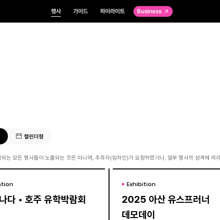
행사
가이드
하이라이트
Business
형
캘린더형
되는 모든 행사들이 노출되는 것은 아니며, 주최자(임차인)가 요청하였거나, 일부 행사의 성격에 따라
tion
tion
Exhibition
Exhibition
캐나다 • 호주 유학박람회
캐나다 • 호주 유학박람회
2025 아산 유스프러너
2025 아산 유스프러너
데모데이
데모데이