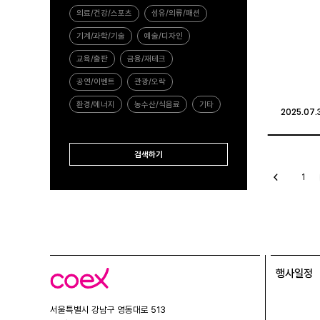
의료/건강/스포츠
섬유/의류/패션
기계/과학/기술
예술/디자인
교육/출판
금융/재테크
공연/이벤트
관광/오락
환경/에너지
농수산/식음료
기타
2025.07.
2025.07.
검색하기
이
1
전
글
행사일정
코
엑
스
서울특별시 강남구 영동대로 513