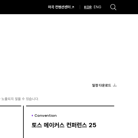
KOR
마곡 컨벤션센터
ENG
추천검색어
#코엑스 전시
#행사
#주차안내
#편의시설
#오시는 길
#컨퍼런스
일정 다운로드
 노출되지 않을 수 있습니다.
Convention
Convention
토스 메이커스 컨퍼런스 25
토스 메이커스 컨퍼런스 25