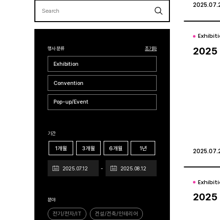
2025.07.
2025.07.
Exhibit
Exhibit
행사 분류
초기화
202
202
Exhibition
Convention
Pop-up/Event
기간
1개월
3개월
6개월
1년
2025.07.
2025.07.
Exhibit
Exhibit
202
202
분야
전기/전자/IT
건설/건축/인테리어