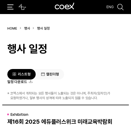
ENG
추천검색어
HOME
행사
행사 일정
#코엑스 전시
#행사
#주차안내
#편의시설
#오시는 길
#컨퍼런스
행사 일정
리스트형
캘린더형
일정 다운로드
※
코엑스에서 개최되는 모든 행사들이 노출되는 것은 아니며, 주최자(임차인)가
요청하였거나, 일부 행사의 성격에 따라 노출되지 않을 수 있습니다.
Exhibition
제16회 2025 에듀플러스위크 미래교육박람회